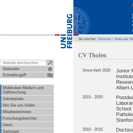
›
Sie sind hier:
Startseite
Molecular M
CV Tholen
Startseite
Since April 2020
Junior
Schnellzugriff
Institu
Researc
Albert-
Molekulare Medizin und
Zellforschung
2015 - 2020
Postdoc
Sekretariate
Laborat
Wie Sie uns finden
School 
Mitarbeiter/innen
Pathol
Forschungsberichte
Stanfor
Intern
2010 - 2015
Doctora
Seminare