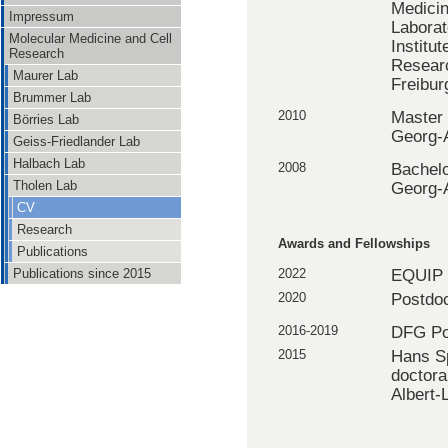
Medicin
Impressum
Laborat
Molecular Medicine and Cell
Institu
Research
Researc
Maurer Lab
Freibur
Brummer Lab
2010
Master 
Börries Lab
Georg-A
Geiss-Friedlander Lab
Halbach Lab
2008
Bachelo
Tholen Lab
Georg-A
CV
Research
Awards and Fellowships
Publications
2022
EQUIP F
Publications since 2015
2020
Postdo
2016-2019
DFG Po
2015
Hans S
doctora
Albert-