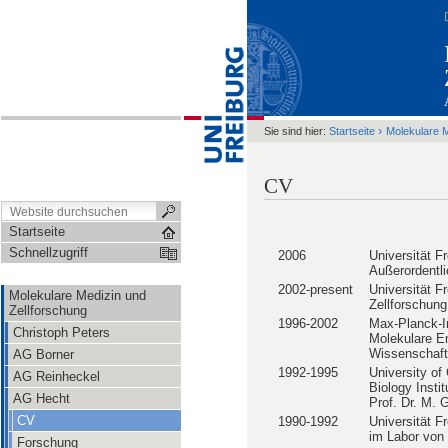
›
Sie sind hier:
Startseite
Molekulare M
CV
Startseite
Schnellzugriff
2006
Universität Fr
Außerordentli
2002-present
Universität Fr
Molekulare Medizin und
Zellforschung
Zellforschung
1996-2002
Max-Planck-In
Christoph Peters
Molekulare Em
Wissenschaftl
AG Borner
1992-1995
University of
AG Reinheckel
Biology Insti
AG Hecht
Prof. Dr. M. 
CV
1990-1992
Universität Fr
im Labor von 
Forschung