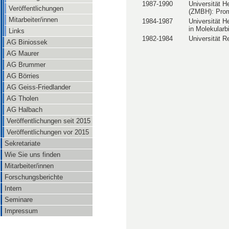
1987-1990
Universität H
Veröffentlichungen
(ZMBH): Promo
Mitarbeiter/innen
1984-1987
Universität H
in Molekularb
Links
1982-1984
Universität R
AG Biniossek
AG Maurer
AG Brummer
AG Börries
AG Geiss-Friedlander
AG Tholen
AG Halbach
Veröffentlichungen seit 2015
Veröffentlichungen vor 2015
Sekretariate
Wie Sie uns finden
Mitarbeiter/innen
Forschungsberichte
Intern
Seminare
Impressum