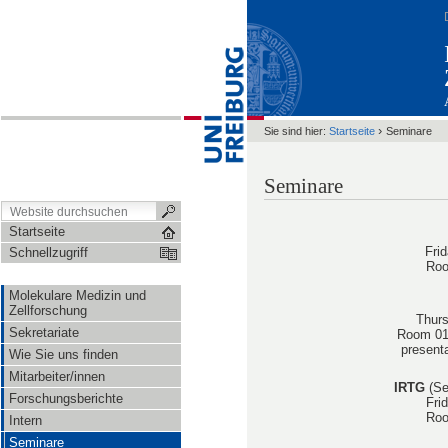
›
Sie sind hier:
Startseite
Seminare
Seminare
Startseite
Fri
Schnellzugriff
Roo
Molekulare Medizin und
Zellforschung
Thurs
Sekretariate
Room 01
presenta
Wie Sie uns finden
Mitarbeiter/innen
IRTG
(Se
Forschungsberichte
Fri
Roo
Intern
Seminare