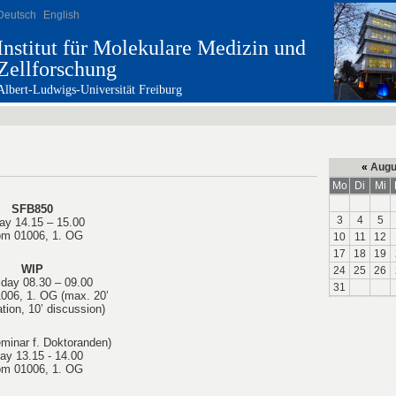
Deutsch
English
Institut für Molekulare Medizin und
Zellforschung
Albert-Ludwigs-Universität Freiburg
«
Augu
Mo
Di
Mi
SFB850
3
4
5
day 14.15 – 15.00
m 01006, 1. OG
10
11
12
17
18
19
WIP
24
25
26
day 08.30 – 09.00
31
006, 1. OG (max. 20’
tion, 10’ discussion)
minar f. Doktoranden)
day 13.15 - 14.00
m 01006, 1. OG