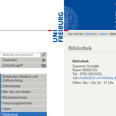
›
›
Sie sind hier:
Startseite
Intern
Bibli
Bibliothek
Startseite
Bibliothek
Schnellzugriff
Susanne Schuble
Raum 00020 EG
Tel.: 0761-203-5251
Molekulare Medizin und
schuble@ub.uni-freiburg.d
Zellforschung
Offen: Mo + Do 14 - 17 Uhr
Sekretariate
Wie Sie uns finden
Mitarbeiter/innen
Forschungsberichte
Intern
Bibliothek