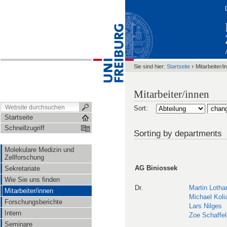
›
Sie sind hier:
Startseite
Mitarbeiter/i
Mitarbeiter/innen
Sort:
Startseite
Schnellzugriff
Sorting by departments
Molekulare Medizin und
Zellforschung
AG Biniossek
Sekretariate
Wie Sie uns finden
Dr.
Martin Lotha
Mitarbeiter/innen
Michael Koli
Forschungsberichte
Lars Nilges
Intern
Zoe Schaffel
Seminare