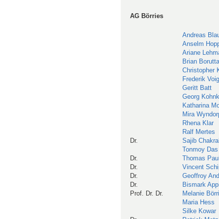
AG Börries
Andreas Bla
Anselm Hop
Ariane Lehm
Brian Borutt
Christopher K
Frederik Voig
Geritt Batt
Georg Kohn
Katharina M
Mira Wyndor
Rhena Klar
Ralf Mertes
Dr.
Sajib Chakra
Tonmoy Das
Dr.
Thomas Paul
Dr.
Vincent Sch
Dr.
Geoffroy And
Dr.
Bismark App
Prof. Dr. Dr.
Melanie Börr
Maria Hess
Silke Kowar