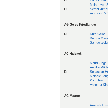
Dr.
Patrick Metz
Miriam von S
Dr.
Senthilkuma
Aránzazu S
AG Geiss-Friedlander
Dr.
Ruth Geiss-F
Bettina Maye
Samuel Zolg
AG Halbach
Moritz Angel
Annika Mäde
Dr.
Sebastian H
Melanie La
Katja Rose
Vanessa Kla
AG Maurer
Ankush Kum