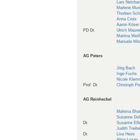
Lars Netzba
Marlene Mu
Thorben Sch
Anna Crois
Aaron Köser
PD Dr.
Ulrich Maure
Martina Wei
Manuela Wis
AG Peters
Jörg Bach
Inge Fuchs
Nicole Klem
Prof. Dr.
Christoph Pe
AG Reinheckel
Mahima Bha
Susanne Dol
Dr.
Susanne Elfe
Judith Treibe
Dr.
Lisa Hess
Alina Lozan