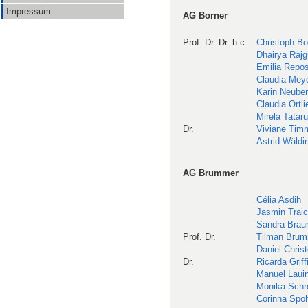
Impressum
AG Borner
Prof. Dr. Dr. h.c.
Christoph Bo
Dhairya Rajg
Emilia Repos
Claudia Mey
Karin Neuber
Claudia Ortli
Mirela Tataru
Dr.
Viviane Ti
Astrid Wäldi
AG Brummer
Célia Asdih
Jasmin Traic
Sandra Brau
Prof. Dr.
Tilman Bru
Daniel Chris
Dr.
Ricarda Griff
Manuel Laui
Monika Sch
Corinna Spo