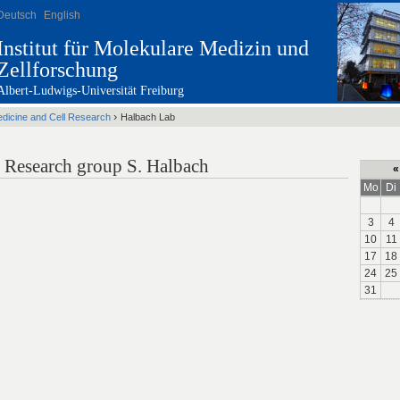
Deutsch
English
Institut für Molekulare Medizin und
Zellforschung
Albert-Ludwigs-Universität Freiburg
›
edicine and Cell Research
Halbach Lab
 Research group S. Halbach
«
Mo
Di
3
4
10
11
17
18
24
25
31