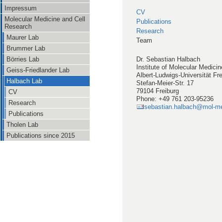
Impressum
CV
Molecular Medicine and Cell
Publications
Research
Research
Maurer Lab
Team
Brummer Lab
Dr. Sebastian Halbach
Börries Lab
Institute of Molecular Medici
Geiss-Friedlander Lab
Albert-Ludwigs-Universität Fr
Halbach Lab
Stefan-Meier-Str. 17
79104 Freiburg
CV
Phone: +49 761 203-95236
Research
sebastian.halbach@mol-med
Publications
Tholen Lab
Publications since 2015