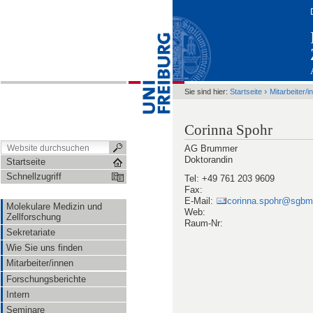
›
Sie sind hier:
Startseite
Mitarbeiter/i
Corinna Spohr
AG Brummer
Doktorandin
Startseite
Schnellzugriff
Tel:
+49 761 203 9609
Fax:
E-Mail:
corinna.spohr@sgbm.u
Molekulare Medizin und
Web:
Zellforschung
Raum-Nr:
Sekretariate
Wie Sie uns finden
Mitarbeiter/innen
Forschungsberichte
Intern
Seminare