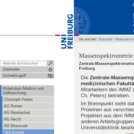
›
Sie sind hier:
Startseite
Molekulare M
Massenspektrometrie 
Zentrale-Massenspektrometrie-
Freiburg
Startseite
Schnellzugriff
Die
Zentrale-Massensp
medizinischen Fakultät
Molekulare Medizin und
Mitarbeitern des IMMZ (I
Zellforschung
Ch. Peters) betrieben.
Christoph Peters
Im Brennpunkt steht dab
AG Borner
Proteinen aus verschie
AG Reinheckel
Projekten aus dem IMM
AG Hecht
anderen Arbeitsgruppen 
AG Biniossek
Universitätsklinik bearbe
MS-Einheit