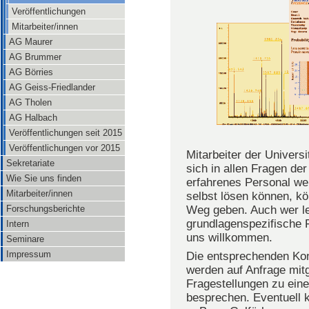
Veröffentlichungen
Mitarbeiter/innen
AG Maurer
AG Brummer
AG Börries
AG Geiss-Friedlander
AG Tholen
AG Halbach
Veröffentlichungen seit 2015
Veröffentlichungen vor 2015
Mitarbeiter der Universi
Sekretariate
sich in allen Fragen d
Wie Sie uns finden
erfahrenes Personal wen
Mitarbeiter/innen
selbst lösen können, kö
Forschungsberichte
Weg geben. Auch wer le
grundlagenspezifische 
Intern
uns willkommen.
Seminare
Impressum
Die entsprechenden Kon
werden auf Anfrage mitg
Fragestellungen zu ein
besprechen. Eventuell 