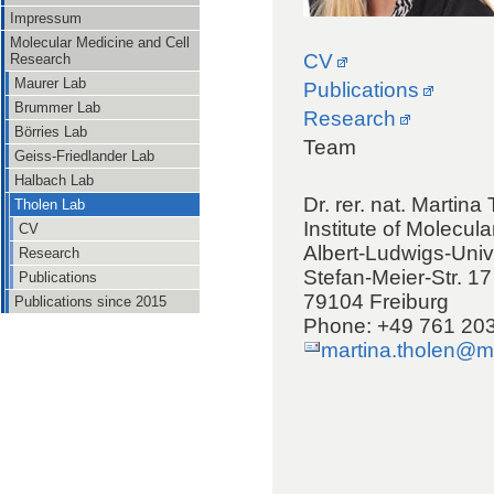
Impressum
Molecular Medicine and Cell
CV
Research
Maurer Lab
Publications
Brummer Lab
Research
Börries Lab
Team
Geiss-Friedlander Lab
Halbach Lab
Dr. rer. nat. Martina
Tholen Lab
Institute of Molecu
CV
Albert-Ludwigs-Unive
Research
Stefan-Meier-Str. 17
Publications
79104 Freiburg
Publications since 2015
Phone: +49 761 20
martina.tholen@mo