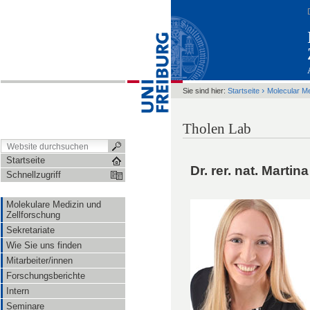
›
Sie sind hier:
Startseite
Molecular M
Tholen Lab
Startseite
Dr. rer. nat. Martin
Schnellzugriff
Molekulare Medizin und
Zellforschung
Sekretariate
Wie Sie uns finden
Mitarbeiter/innen
Forschungsberichte
Intern
Seminare