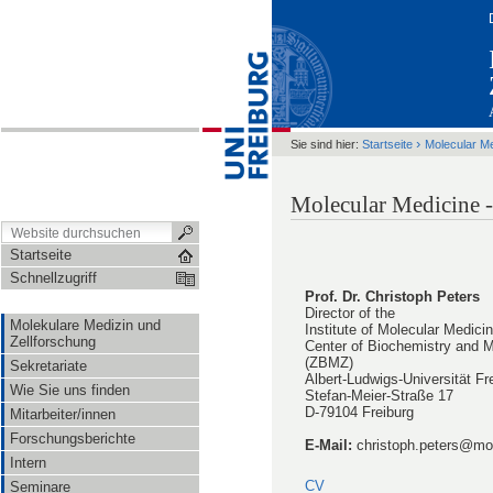
›
Sie sind hier:
Startseite
Molecular M
Molecular Medicine -
Startseite
Schnellzugriff
Prof. Dr. Christoph Peters
Director of the
Molekulare Medizin und
Institute of Molecular Medici
Zellforschung
Center of Biochemistry and M
(ZBMZ)
Sekretariate
Albert-Ludwigs-Universität Fr
Wie Sie uns finden
Stefan-Meier-Straße 17
D-79104 Freiburg
Mitarbeiter/innen
Forschungsberichte
E-Mail:
christoph.peters@mol
Intern
CV
Seminare