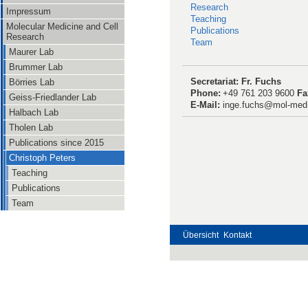
Research
Impressum
Teaching
Molecular Medicine and Cell
Publications
Research
Team
Maurer Lab
Brummer Lab
Secretariat: Fr. Fuchs
Börries Lab
Phone:
+49 761 203 9600
Fa
Geiss-Friedlander Lab
E-Mail:
inge.fuchs@mol-med.u
Halbach Lab
Tholen Lab
Publications since 2015
Christoph Peters
Teaching
Publications
Team
Übersicht
Kontakt