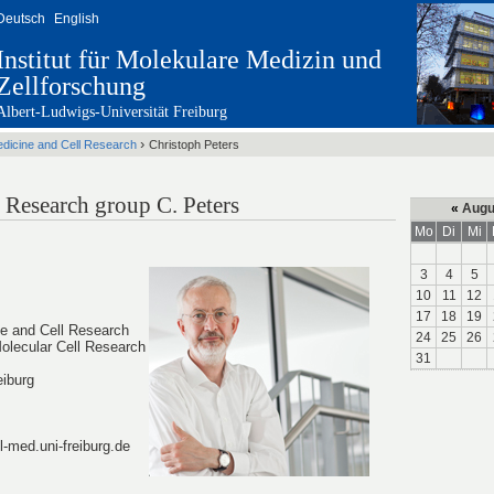
Deutsch
English
Institut für Molekulare Medizin und
Zellforschung
Albert-Ludwigs-Universität Freiburg
›
edicine and Cell Research
Christoph Peters
 Research group C. Peters
«
Augu
Mo
Di
Mi
3
4
5
10
11
12
17
18
19
ne and Cell Research
24
25
26
olecular Cell Research
31
eiburg
-med.uni-freiburg.de